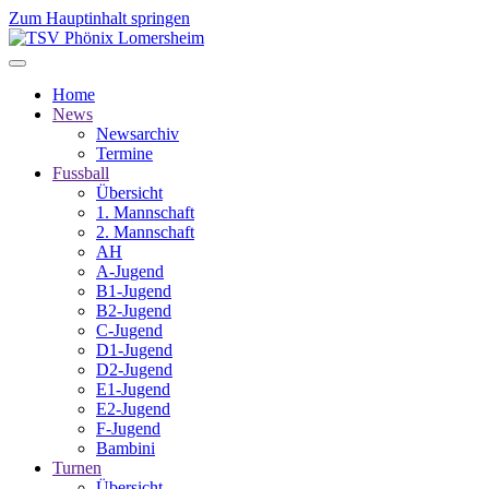
Zum Hauptinhalt springen
Home
News
Newsarchiv
Termine
Fussball
Übersicht
1. Mannschaft
2. Mannschaft
AH
A-Jugend
B1-Jugend
B2-Jugend
C-Jugend
D1-Jugend
D2-Jugend
E1-Jugend
E2-Jugend
F-Jugend
Bambini
Turnen
Übersicht