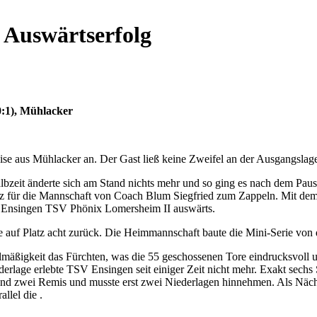
n Auswärtserfolg
0:1), Mühlacker
ise aus Mühlacker an. Der Gast ließ keine Zweifel an der Ausgangslage
 Halbzeit änderte sich am Stand nichts mehr und so ging es nach dem Pau
z für die Mannschaft von Coach Blum Siegfried zum Zappeln. Mit dem 3
SV Ensingen TSV Phönix Lomersheim II auswärts.
 auf Platz acht zurück. Die Heimmannschaft baute die Mini-Serie von d
lmäßigkeit das Fürchten, was die 55 geschossenen Tore eindrucksvoll u
erlage erlebte TSV Ensingen seit einiger Zeit nicht mehr. Exakt sechs S
nd zwei Remis und musste erst zwei Niederlagen hinnehmen. Als Näch
lel die .