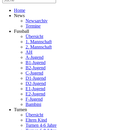
Home
News
Newsarchiv
Termine
Fussball
Übersicht
1. Mannschaft
2. Mannschaft
AH
A-Jugend
B1-Jugend
B2-Jugend
C-Jugend
D1-Jugend
D2-Jugend
E1-Jugend
E2-Jugend
F-Jugend
Bambini
Turnen
Übersicht
Eltern Kind
Turnen 4-6 Jahre