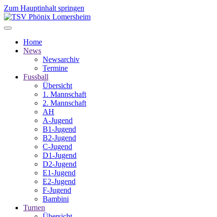
Zum Hauptinhalt springen
Home
News
Newsarchiv
Termine
Fussball
Übersicht
1. Mannschaft
2. Mannschaft
AH
A-Jugend
B1-Jugend
B2-Jugend
C-Jugend
D1-Jugend
D2-Jugend
E1-Jugend
E2-Jugend
F-Jugend
Bambini
Turnen
Übersicht