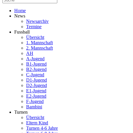
Home
News
Newsarchiv
Termine
Fussball
Übersicht
1. Mannschaft
2. Mannschaft
AH
A-Jugend
B1-Jugend
B2-Jugend
C-Jugend
D1-Jugend
D2-Jugend
E1-Jugend
E2-Jugend
F-Jugend
Bambini
Turnen
Übersicht
Eltern Kind
Turnen 4-6 Jahre