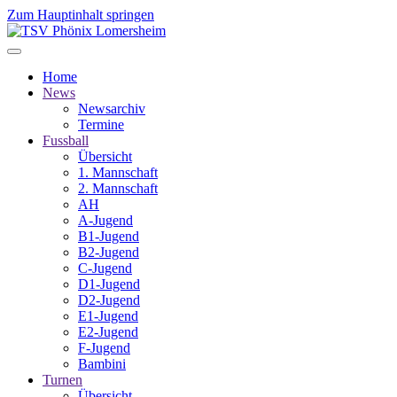
Zum Hauptinhalt springen
Home
News
Newsarchiv
Termine
Fussball
Übersicht
1. Mannschaft
2. Mannschaft
AH
A-Jugend
B1-Jugend
B2-Jugend
C-Jugend
D1-Jugend
D2-Jugend
E1-Jugend
E2-Jugend
F-Jugend
Bambini
Turnen
Übersicht