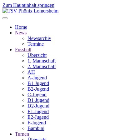
Zum Hauptinhalt springen
Home
News
Newsarchiv
Termine
Fussball
Übersicht
1. Mannschaft
2. Mannschaft
AH
A-Jugend
B1-Jugend
B2-Jugend
C-Jugend
D1-Jugend
D2-Jugend
E1-Jugend
E2-Jugend
F-Jugend
Bambini
Turnen
Übersicht