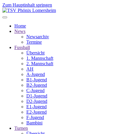
Zum Hauptinhalt springen
Home
News
Newsarchiv
Termine
Fussball
Übersicht
1. Mannschaft
2. Mannschaft
AH
A-Jugend
B1-Jugend
B2-Jugend
C-Jugend
D1-Jugend
D2-Jugend
E1-Jugend
E2-Jugend
F-Jugend
Bambini
Turnen
Übersicht