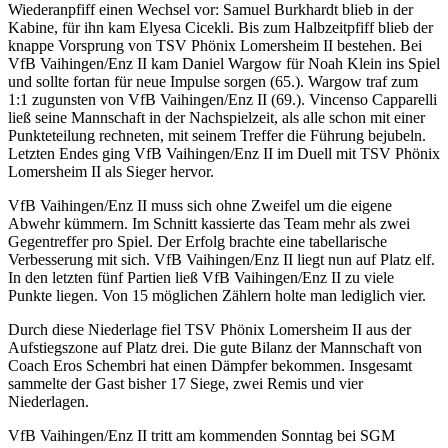
Wiederanpfiff einen Wechsel vor:
Samuel Burkhardt
blieb in der
Kabine, für ihn kam
Elyesa Cicekli
. Bis zum Halbzeitpfiff blieb der
knappe Vorsprung von TSV Phönix Lomersheim II bestehen. Bei
VfB Vaihingen/Enz II kam
Daniel Wargow
für
Noah Klein
ins Spiel
und sollte fortan für neue Impulse sorgen (65.). Wargow traf zum
1:1 zugunsten von VfB Vaihingen/Enz II (69.).
Vincenso Capparelli
ließ seine Mannschaft in der Nachspielzeit, als alle schon mit einer
Punkteteilung rechneten, mit seinem Treffer die Führung bejubeln.
Letzten Endes ging VfB Vaihingen/Enz II im Duell mit TSV Phönix
Lomersheim II als Sieger hervor.
VfB Vaihingen/Enz II muss sich ohne Zweifel um die eigene
Abwehr kümmern. Im Schnitt kassierte das Team mehr als zwei
Gegentreffer pro Spiel. Der Erfolg brachte eine tabellarische
Verbesserung mit sich. VfB Vaihingen/Enz II liegt nun auf Platz elf.
In den letzten fünf Partien ließ VfB Vaihingen/Enz II zu viele
Punkte liegen. Von 15 möglichen Zählern holte man lediglich vier.
Durch diese Niederlage fiel TSV Phönix Lomersheim II aus der
Aufstiegszone auf Platz drei. Die gute Bilanz der Mannschaft von
Coach Eros Schembri hat einen Dämpfer bekommen. Insgesamt
sammelte der Gast bisher 17 Siege, zwei Remis und vier
Niederlagen.
VfB Vaihingen/Enz II tritt am kommenden Sonntag bei
SGM