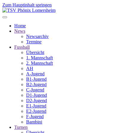
Zum Hauptinhalt springen
Home
News
Newsarchiv
Termine
Fussball
Übersicht
1. Mannschaft
2. Mannschaft
AH
A-Jugend
B1-Jugend
B2-Jugend
C-Jugend
D1-Jugend
D2-Jugend
E1-Jugend
E2-Jugend
F-Jugend
Bambini
Turnen
Übersicht