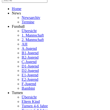
Home
News
Newsarchiv
Termine
Fussball
Übersicht
1. Mannschaft
2. Mannschaft
AH
A-Jugend
B1-Jugend
B2-Jugend
C-Jugend
D1-Jugend
D2-Jugend
E1-Jugend
E2-Jugend
F-Jugend
Bambini
Turnen
Übersicht
Eltern Kind
Turnen 4-6 Jahre