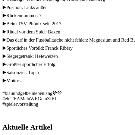
▶️Position: Links außen
▶️Rückennummer: 7
▶️Beim TSV Phönix seit: 2013
▶️Ritual vor dem Spiel: Baxen
▶️Das darf in der Fussballtasche nicht fehlen: Magnesium und Red Bu
▶️Sportliches Vorbild: Franck Ribéry
▶️Siegergetränk: Hefeweizen
▶️Größter sportlicher Erfolg: -
▶️Saisonziel: Top 5
▶️Motto: -
#blauundgelbeinlebenlang💙💛
#einTEAMeinWEGeinZIEL
#spielervorstellung
Aktuelle Artikel