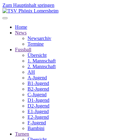
Zum Hauptinhalt springen
Home
News
Newsarchiv
Termine
Fussball
Übersicht
1. Mannschaft
2. Mannschaft
AH
A-Jugend
B1-Jugend
B2-Jugend
C-Jugend
D1-Jugend
D2-Jugend
E1-Jugend
E2-Jugend
F-Jugend
Bambini
Turnen
Übersicht