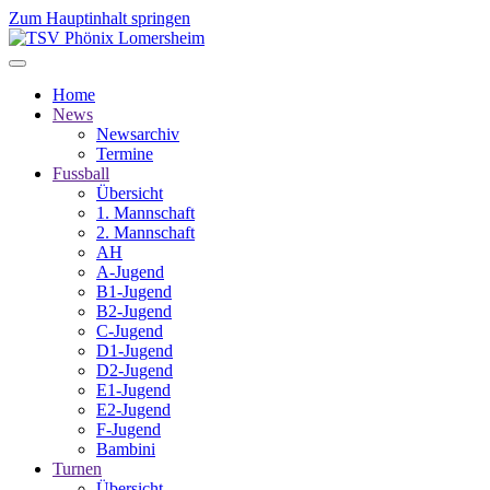
Zum Hauptinhalt springen
Home
News
Newsarchiv
Termine
Fussball
Übersicht
1. Mannschaft
2. Mannschaft
AH
A-Jugend
B1-Jugend
B2-Jugend
C-Jugend
D1-Jugend
D2-Jugend
E1-Jugend
E2-Jugend
F-Jugend
Bambini
Turnen
Übersicht